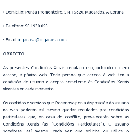
• Domicilio: Punta Promontoiro, SN, 15620, Mugardos, A Coruña
• Teléfono: 981 930 093
• Email:
reganosa@reganosa.com
OBXECTO
As presentes Condicións Xerais regula o uso, incluíndo o mero
acceso, á páxina web. Toda persoa que acceda á web ten a
condición de usuario e acepta someterse ás Condicións Xerais
vixentes en cada momento.
Os contidos e servizos que Reganosa pon a disposición do usuario
na web poderán así mesmo quedar regulados por condicións
particulares que, en casa do conflito, prevalecerán sobre as
Condicións Xerais (as “Condicións Particulares”). O usuario
sométese, así mesmo, cada vez que solicite ou utilice o